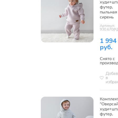
худи+шт
футер,
пыльная
сирень
Артикул:
930.670(К
1 994
руб.
Снято с
произво
Добав
в
избра
Комплек
"Оверсай
худи+шт
футер,