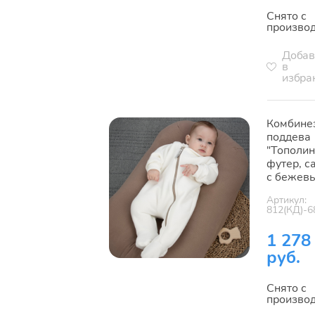
Снято с
произво
Добав
в
избра
Комбине
поддева
"Тополин
футер, с
с бежев
Артикул:
812(КД)-6
1 278
руб.
Снято с
произво