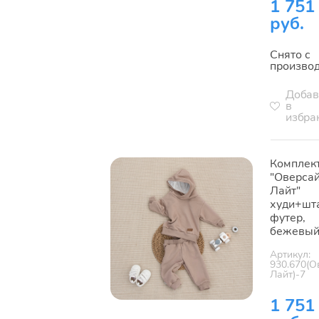
1 751
руб.
Снято с
произво
Добав
в
избра
Комплек
"Оверса
Лайт"
худи+шт
футер,
бежевы
Артикул:
930.670(О
Лайт)-7
1 751