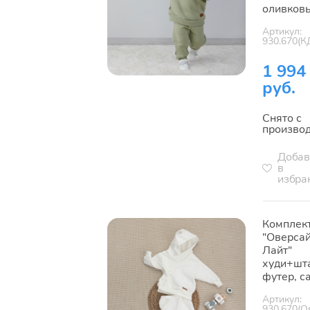
оливков
Артикул:
930.670(К
1 994
руб.
Снято с
произво
Добав
в
избра
Комплек
"Оверса
Лайт"
худи+шт
футер, с
Артикул:
930.670(О