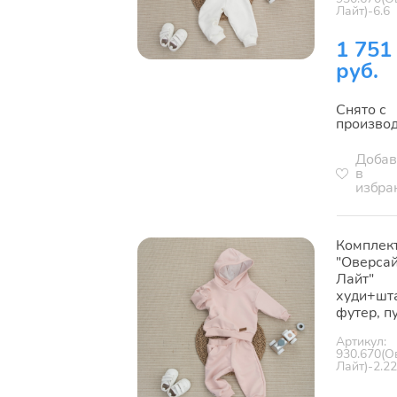
Лайт)-6.6
1 751
руб.
Снято с
произво
Добав
в
избра
Комплек
"Оверса
Лайт"
худи+шт
футер, п
Артикул:
930.670(О
Лайт)-2.2