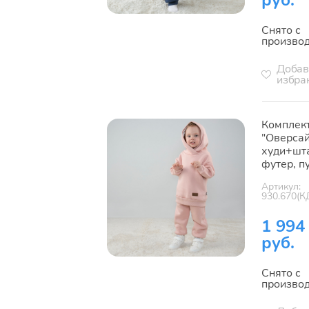
руб.
Снято с
произво
Добав
избра
Комплек
"Оверсай
худи+шт
футер, п
Артикул:
930.670(К
1 994
руб.
Снято с
произво