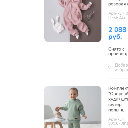
розовая 
Артикул: 
Пик)-222
2 088
руб.
Снято с
произво
Добав
избра
Комплек
"Оверсай
худи+шт
футер,
полынь
Артикул:
930.670(К