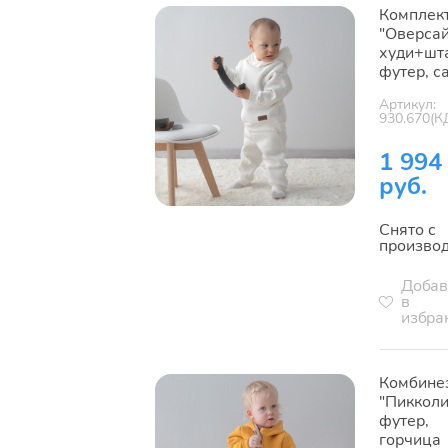
Комплек
"Оверсай
худи+шт
футер, с
Артикул:
930.670(К
1 994
руб.
Снято с
произво
Добав
в
избра
Комбине
"Пикколи
футер,
горчица