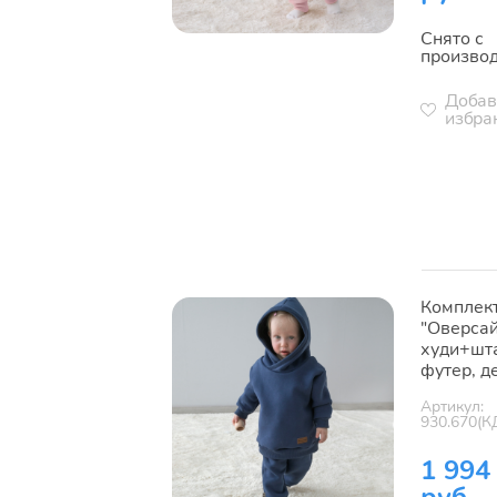
Снято с
произво
Добав
избра
Комплек
"Оверсай
худи+шт
футер, д
Артикул:
930.670(К
1 994