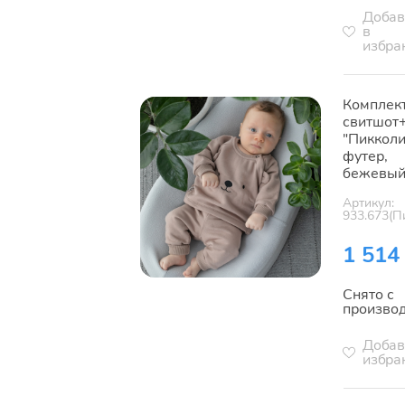
Добав
в
избра
Комплек
свитшот
"Пикколи
футер,
бежевы
Артикул:
933.673(П
1 514
Снято с
произво
Добав
избра