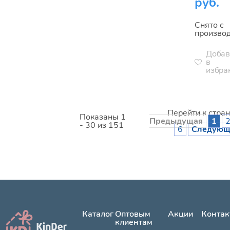
руб.
Снято с
произво
Добав
в
избра
Перейти к стра
Показаны 1
Предыдущая
1
- 30 из 151
6
Следующ
Каталог
Оптовым
Акции
Контак
клиентам