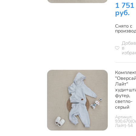
1 751
руб.
Снято с
произво
Добав
в
избра
Комплек
"Оверса
Лайт"
худи+шт
футер,
светло-
серый
Артикул:
930.670(О
Лайт)-54