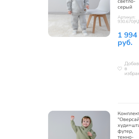
светло-
серый
Артикул:
930.670(К
1 994
руб.
Добав
в
избра
Комплек
"Оверсай
худи+шт
футер,
темно-