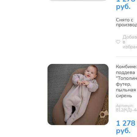
руб.
Снято с
произво
Добав
в
избра
Комбине
поддева
"Тополин
футер,
пыльная
сирень
Артикул:
812(КД)-4
1 278
руб.