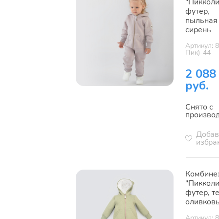
"Пикколи
футер,
пыльная
сирень
Артикул: 
Пик)-44
2 088
руб.
Снято с
произво
Добав
избра
Комбине
"Пикколи
футер, т
оливков
Артикул: 