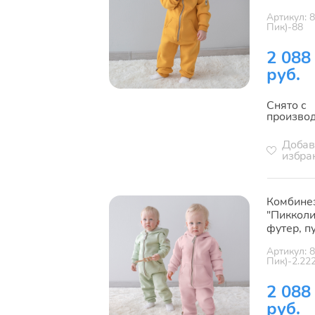
Артикул: 
Пик)-88
2 088
руб.
Снято с
произво
Добав
избра
Комбине
"Пикколи
футер, п
Артикул: 
Пик)-2.22
2 088
руб.