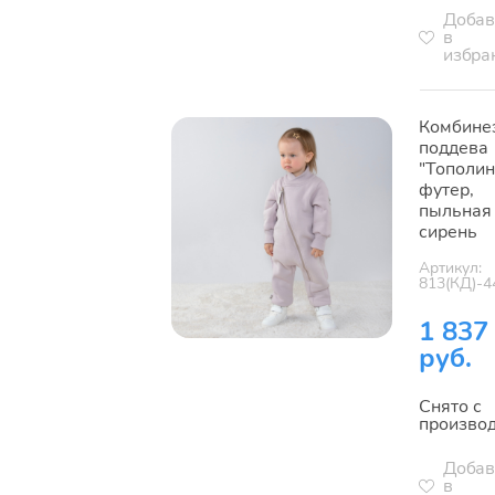
Добав
в
избра
Комбине
поддева
"Тополин
футер,
пыльная
сирень
Артикул:
813(КД)-4
1 837
руб.
Снято с
произво
Добав
в