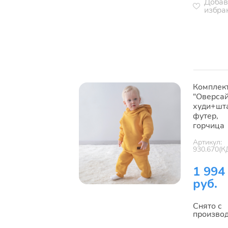
Добав
избра
Комплек
"Оверсай
худи+шт
футер,
горчица
Артикул:
930.670(К
1 994
руб.
Снято с
произво