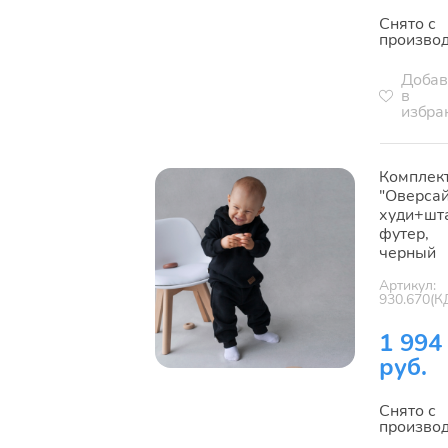
Снято с
произво
Добав
в
избра
Комплек
"Оверсай
худи+шт
футер,
черный
Артикул:
930.670(К
1 994
руб.
Снято с
произво