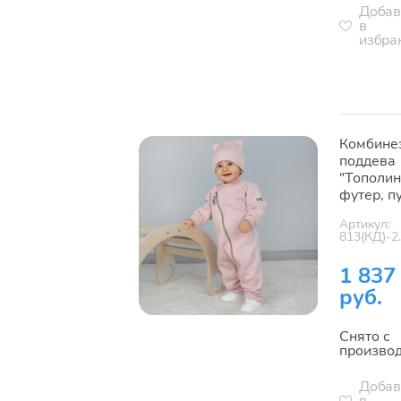
Добав
в
избра
Комбине
поддева
"Тополин
футер, п
Артикул:
813(КД)-2
1 837
руб.
Снято с
произво
Добав