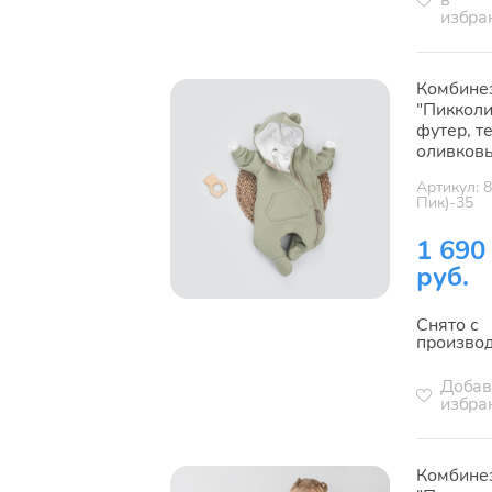
в
избра
Комбине
"Пикколи
футер, т
оливков
Артикул: 
Пик)-35
1 690
руб.
Снято с
произво
Добав
избра
Комбине