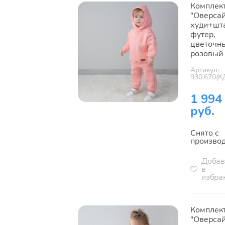
Комплек
"Оверсай
худи+шт
футер,
цветочн
розовый
Артикул:
930.670(К
1 994
руб.
Снято с
произво
Добав
в
избра
Комплек
"Оверсай