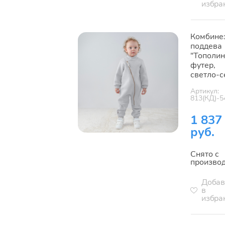
избра
Комбине
поддева
"Тополин
футер,
светло-
Артикул:
813(КД)-5
1 837
руб.
Снято с
произво
Добав
в
избра