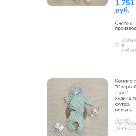
1 751
руб.
Снято с
произво
Добав
в
избра
Комплек
"Оверса
Лайт"
худи+шт
футер,
полынь
Артикул:
930.670(О
Лайт)-333