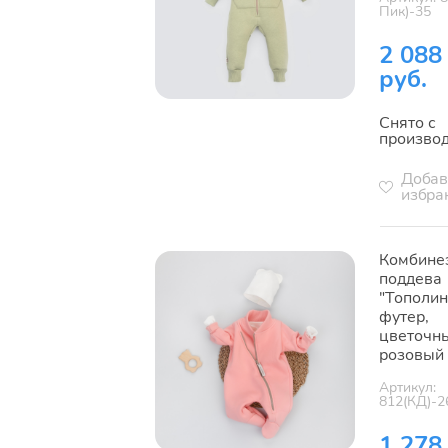
Пик)-35
2 088
руб.
Снято с
произво
Добав
избра
Комбине
поддева
"Тополин
футер,
цветочн
розовый
Артикул:
812(КД)-2
1 278