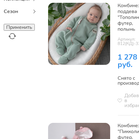
Комбине
Сезон
поддева
"Тополин
футер,
полынь
Артикул:
812(КД)-3
1 278
руб.
Снято с
произво
Добав
в
избра
Комбине
"Пикколи
футер,