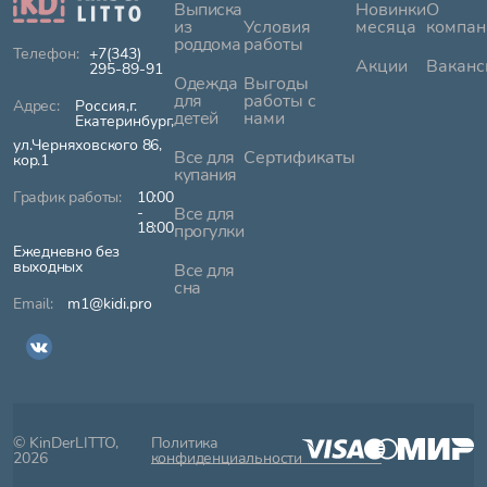
Выписка
Новинки
О
из
Условия
месяца
компан
роддома
работы
+7(343)
Акции
Ваканс
295-89-91
Одежда
Выгоды
для
работы с
Россия,г.
детей
нами
Екатеринбург,
ул.Черняховского 86,
Все для
Сертификаты
кор.1
купания
10:00
-
Все для
18:00
прогулки
Ежедневно без
выходных
Все для
сна
m1@kidi.pro
© KinDerLITTO,
Политика
2026
конфиденциальности