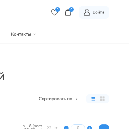
0
0
Войти
Контакты
й
Сортировать по
р. 18 (рост
22 шт.