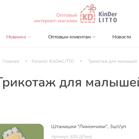
Новинки
Оптовым клиентам
Новости
Главная
Каталог KinDerLITTO
Трикотаж для малышей
Трикотаж для малыше
Штанишки "Лимончики", 3шт/уп
Артикул: 635.2(Лим)