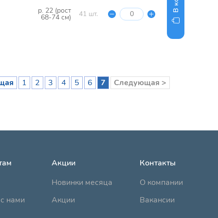
р. 22 (рост
41 шт.
68-74 см)
щая
1
2
3
4
5
6
7
Следующая >
там
Акции
Контакты
Новинки месяца
О компании
с нами
Акции
Вакансии