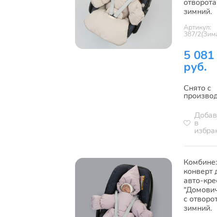
отворота
зимний.
Артикул:
387/2(Зим
5 081
руб.
Снято с
произво
Добав
в
избра
Комбине
конверт 
авто-кре
"Домович
с отворо
зимний.