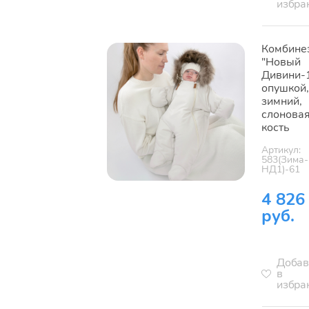
избра
Комбине
"Новый
Дивини-1
опушкой,
зимний,
слонова
кость
Артикул:
583(Зима-
НД1)-61
4 826
руб.
Добав
в
избра