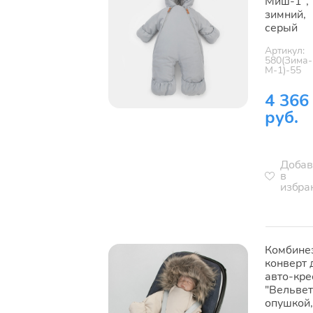
Миш-1",
зимний,
серый
Артикул:
580(Зима-
М-1)-55
4 366
руб.
Добав
в
избра
Комбине
конверт 
авто-кре
"Вельвет"
опушкой,