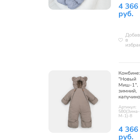
4 366
руб.
Добав
в
избра
Комбине
"Новый
Миш-1",
зимний,
капучин
Артикул:
580(Зима-
М-1)-8
4 366
руб.