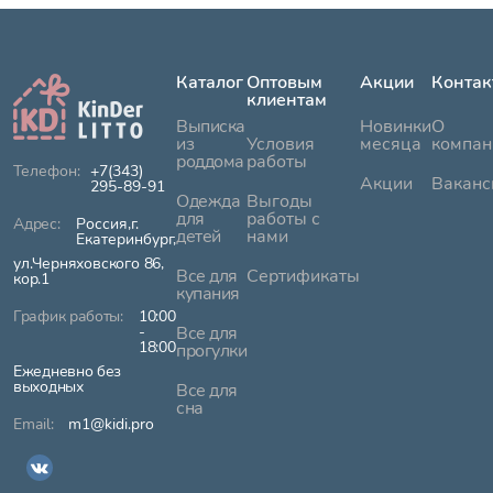
Каталог
Оптовым
Акции
Контак
клиентам
Выписка
Новинки
О
из
Условия
месяца
компан
роддома
работы
+7(343)
Акции
Ваканс
295-89-91
Одежда
Выгоды
для
работы с
Россия,г.
детей
нами
Екатеринбург,
ул.Черняховского 86,
Все для
Сертификаты
кор.1
купания
10:00
-
Все для
18:00
прогулки
Ежедневно без
выходных
Все для
сна
m1@kidi.pro