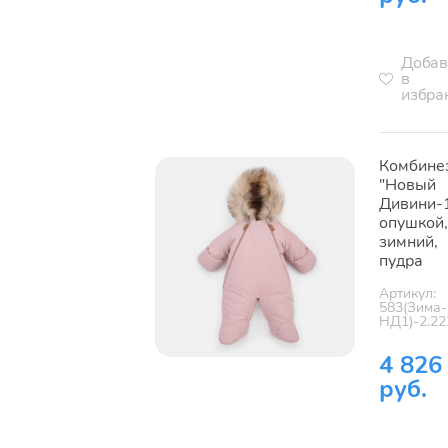
Добав
в
избра
Комбине
"Новый
Дивини-1
опушкой,
зимний,
пудра
Артикул:
583(Зима-
НД1)-2.22
4 826
руб.