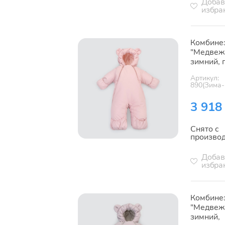
Добав
избра
Комбине
"Медвеж
зимний, 
Артикул:
890(Зима-
3 918
Снято с
произво
Добав
избра
Комбине
"Медвеж
зимний,