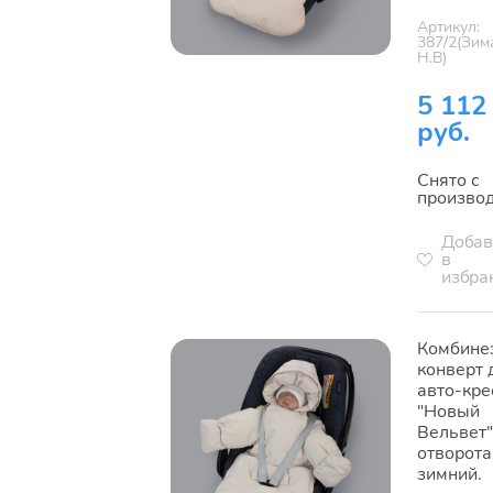
Артикул:
387/2(Зим
Н.В)
5 112
руб.
Снято с
произво
Добав
в
избра
Комбине
конверт 
авто-кре
"Новый
Вельвет"
отворота
зимний.