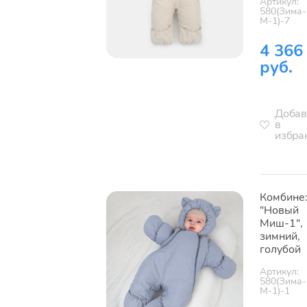
Артикул:
580(Зима-
М-1)-7
4 366
руб.
Добав
в
избра
Комбине
"Новый
Миш-1",
зимний,
голубой
Артикул:
580(Зима-
М-1)-1