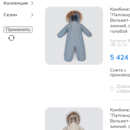
Коллекция
Комбине
Сезон
"Лаплан
Вельвет-
зимний, 
голубой
Артикул: 
ЛВ-2)-52
5 424
Снято с
произво
Добав
избра
Комбине
"Лаплан
Вельвет-
зимний, 