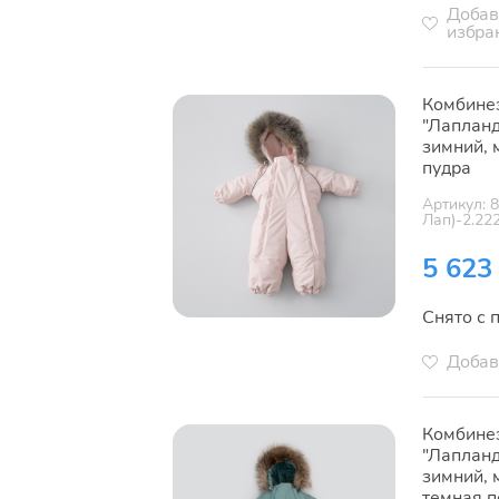
Добав
избра
Комбине
"Лапланд
зимний, 
пудра
Артикул: 
Лап)-2.22
5 623
Снято с 
Добав
Комбине
"Лапланд
зимний, 
темная 