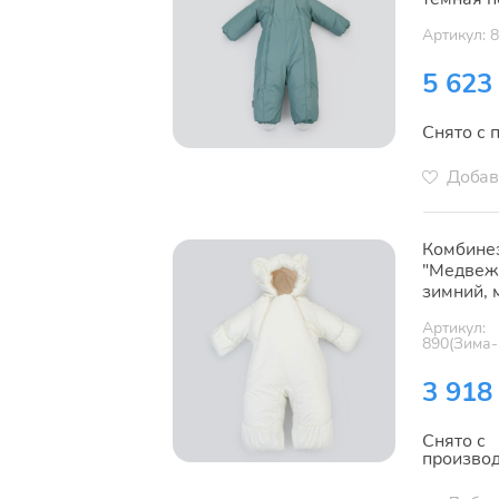
Артикул: 
5 623
Снято с 
Добав
Комбине
"Медвеж
зимний, 
Артикул:
890(Зима-
3 918
Снято с
произво