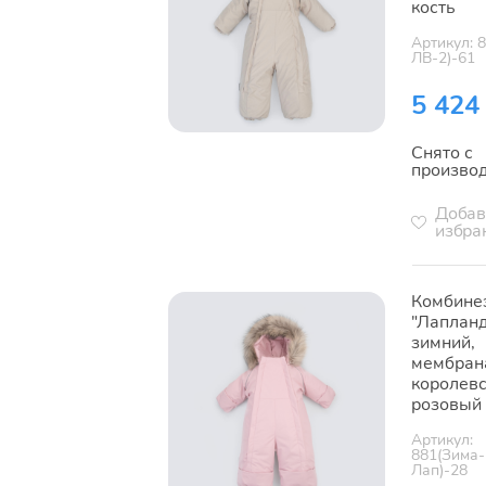
кость
Артикул: 
ЛВ-2)-61
5 424
Снято с
произво
Добав
избра
Комбине
"Лапланд
зимний,
мембран
королев
розовый
Артикул:
881(Зима-
Лап)-28