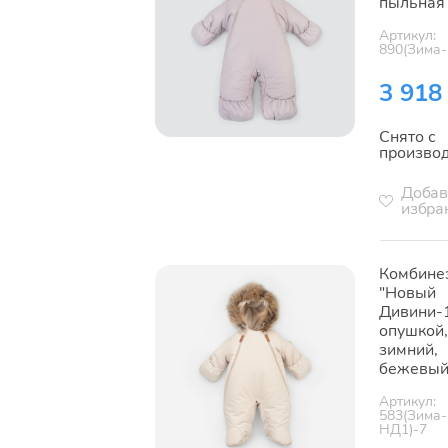
пыльная
Артикул:
890(Зима-
3 918
Снято с
произво
Добав
избра
Комбине
"Новый
Дивини-1
опушкой,
зимний,
бежевы
Артикул:
583(Зима-
НД1)-7