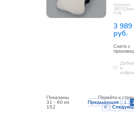
Артикул:
387/1(Зим
Н.В)
3 989
руб.
Снято с
произво
Добав
в
избра
Показаны
Перейти к стра
31 - 60 из
Предыдущая
1
152
6
Следующ