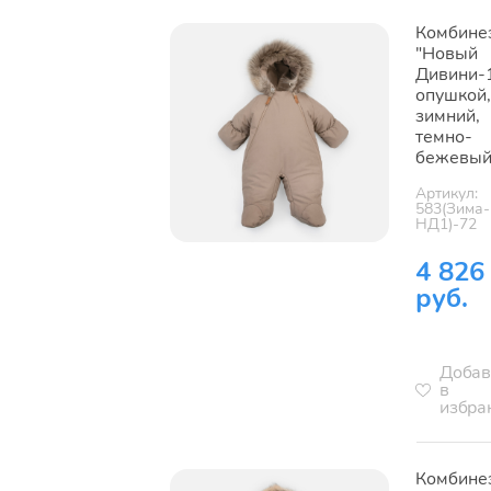
Комбине
"Новый
Дивини-1
опушкой,
зимний,
темно-
бежевы
Артикул:
583(Зима-
НД1)-72
4 826
руб.
Добав
в
избра
Комбине