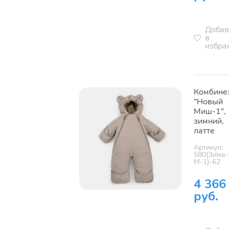
Добав
в
избра
Комбине
"Новый
Миш-1",
зимний,
латте
Артикул:
580(Зима-
М-1)-62
4 366
руб.