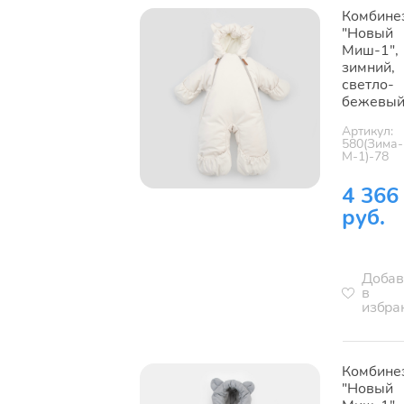
Комбине
"Новый
Миш-1",
зимний,
светло-
бежевы
Артикул:
580(Зима-
М-1)-78
4 366
руб.
Добав
в
избра
Комбине
"Новый