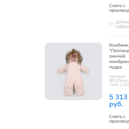
Снято с
произво
Добав
избра
Комбине
"Лапланд
зимний,
мембран
пудра
Артикул:
881(Зима-
Лап)-2.22
5 313
руб.
Снято с
произво