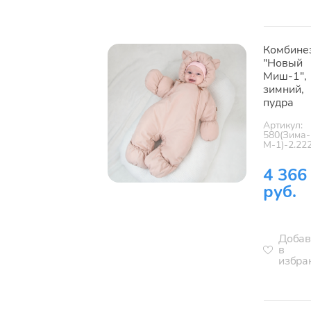
Комбине
"Новый
Миш-1",
зимний,
пудра
Артикул:
580(Зима-
М-1)-2.22
4 366
руб.
Добав
в
избра