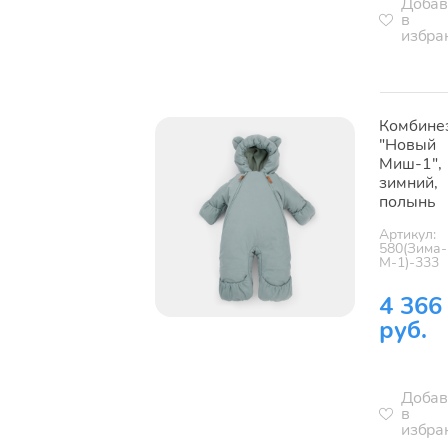
Добав
в
избра
Комбине
"Новый
Миш-1",
зимний,
полынь
Артикул:
580(Зима-
М-1)-333
4 366
руб.
Добав
в
избра