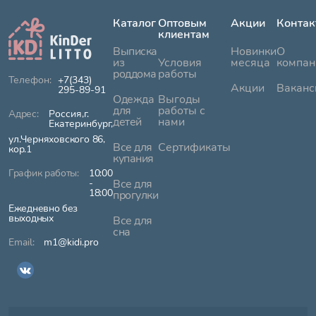
Каталог
Оптовым
Акции
Контак
клиентам
Выписка
Новинки
О
из
Условия
месяца
компан
роддома
работы
+7(343)
Акции
Ваканс
295-89-91
Одежда
Выгоды
для
работы с
Россия,г.
детей
нами
Екатеринбург,
ул.Черняховского 86,
Все для
Сертификаты
кор.1
купания
10:00
-
Все для
18:00
прогулки
Ежедневно без
выходных
Все для
сна
m1@kidi.pro