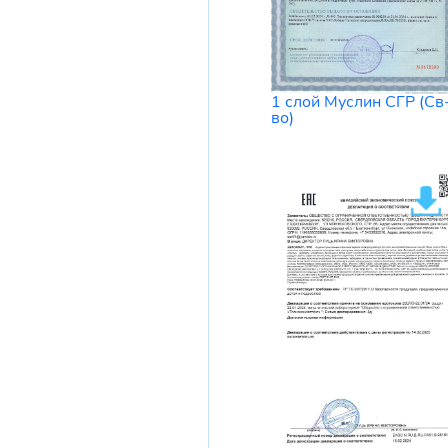
1 слой Муслин СГР (Св
во)