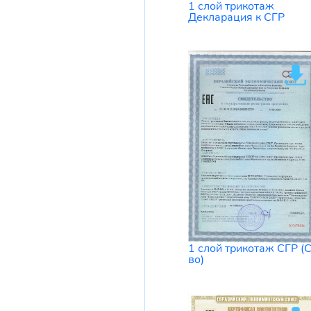
1 слой трикотаж
Декларация к СГР
1 слой трикотаж СГР (
во)