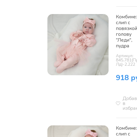
Комбине
слип с
повязкой
голову
"Леди",
пудра
Артикул:
845.781(П
Лд)-2.222
918 р
Добав
в
избра
Комбине
слип с