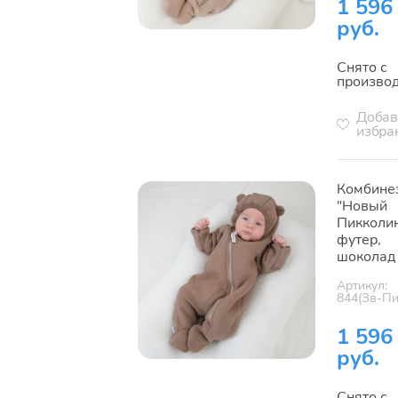
1 596
руб.
Снято с
произво
Добав
избра
Комбине
"Новый
Пикколин
футер,
шоколад
Артикул:
844(Зв-Пи
1 596
руб.
Снято с