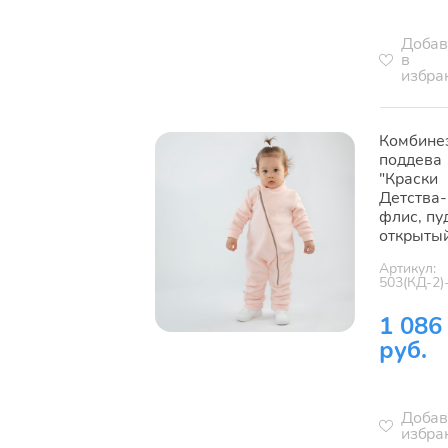
Добав
в
избра
Комбине
поддева
"Краски
Детства-
флис, пу
открыты
Артикул:
503(КД-2)
1 086
руб.
Добав
избра