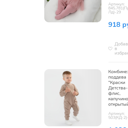
Артикул:
845.781(П
Лд)-29
918 р
Добав
в
избра
Комбине
поддева
"Краски
Детства-
флис,
капучино
открыты
Артикул:
503(КД-2)