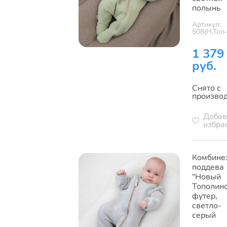
полынь
Артикул:
508(Н.Топ
1 379
руб.
Снято с
произво
Добав
избра
Комбине
поддева
"Новый
Тополино
футер,
светло-
серый