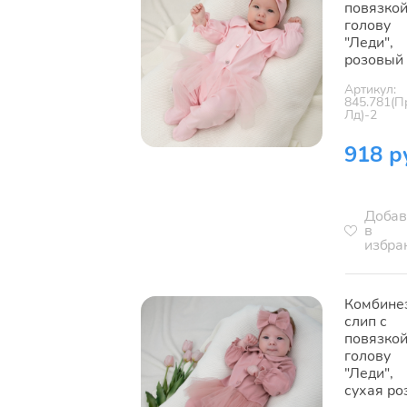
повязкой
голову
"Леди",
розовый
Артикул:
845.781(П
Лд)-2
918 р
Добав
в
избра
Комбине
слип с
повязкой
голову
"Леди",
сухая ро