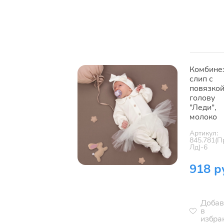
Комбине
слип с
повязкой
голову
"Леди",
молоко
Артикул:
845.781(П
Лд)-6
918 р
Добав
в
избра