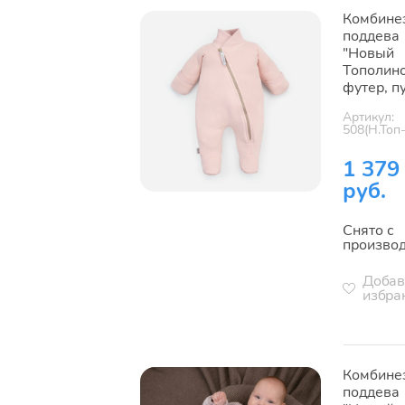
Комбине
поддева
"Новый
Тополино
футер, п
Артикул:
508(Н.Топ
1 379
руб.
Снято с
произво
Добав
избра
Комбине
поддева