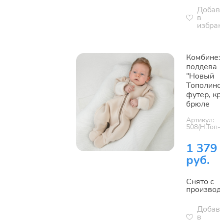
Добав
в
избра
Комбине
поддева
"Новый
Тополино
футер, к
брюле
Артикул:
508(Н.Топ
1 379
руб.
Снято с
произво
Добав
в