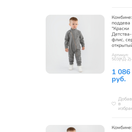
Комбине
поддева
"Краски
Детства-
флис, се
открыты
Артикул:
503(КД-2)
1 086
руб.
Добав
в
избра
Комбине