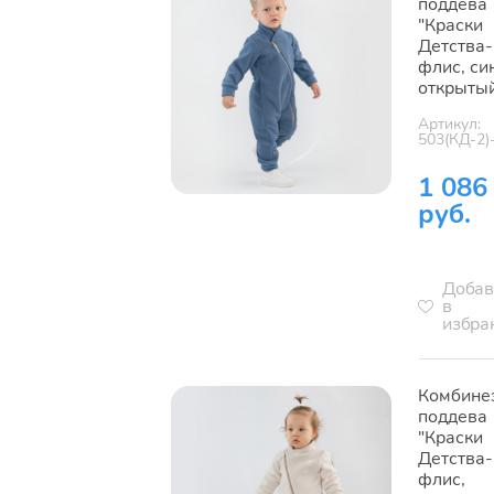
поддева
"Краски
Детства-
флис, си
открыты
Артикул:
503(КД-2)
1 086
руб.
Добав
в
избра
Комбине
поддева
"Краски
Детства-
флис,