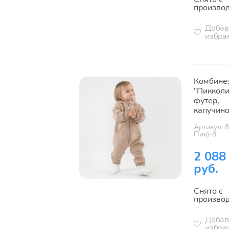
произво
Добав
избра
Комбине
"Пикколи
футер,
капучин
Артикул: 
Пик)-8
2 088
руб.
Снято с
произво
Добав
избра