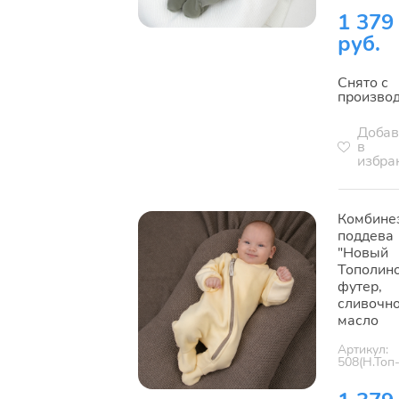
1 379
руб.
Снято с
произво
Добав
в
избра
Комбине
поддева
"Новый
Тополино
футер,
сливочн
масло
Артикул:
508(Н.Топ