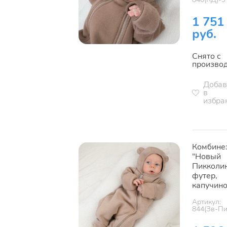
1 751
руб.
Снято с
произво
Добав
в
избра
Комбине
"Новый
Пикколин
футер,
капучин
Артикул:
844(Зв-Пи