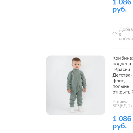
1 086
руб.
Добав
в
избра
Комбине
поддева
"Краски
Детства-
флис,
полынь,
открыты
Артикул:
503(КД-2)
1 086
руб.