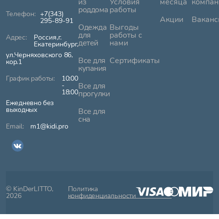
из
Условия
месяца
компан
роддома
работы
+7(343)
Акции
Ваканс
295-89-91
Одежда
Выгоды
для
работы с
Россия,г.
детей
нами
Екатеринбург,
ул.Черняховского 86,
Все для
Сертификаты
кор.1
купания
10:00
-
Все для
18:00
прогулки
Ежедневно без
выходных
Все для
сна
m1@kidi.pro
© KinDerLITTO,
Политика
2026
конфиденциальности