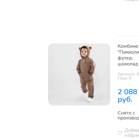
Комбине
"Пикколи
футер,
шоколад
Артикул: 
Пик)-9
2 088
руб.
Снято с
произво
Добав
избра