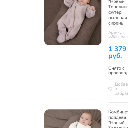
"Новый
Тополино
футер,
пыльная
сирень
Артикул:
508(Н.Топ
1 379
руб.
Снято с
произво
Добав
в
избра
Комбине
поддева
"Новый