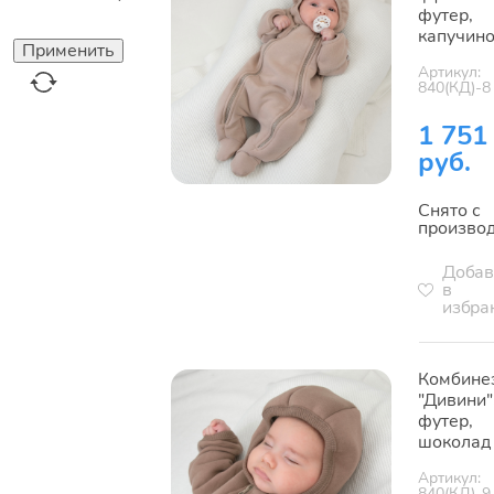
футер,
капучин
Артикул:
840(КД)-8
1 751
руб.
Снято с
произво
Добав
в
избра
Комбине
"Дивини"
футер,
шоколад
Артикул:
840(КД)-9