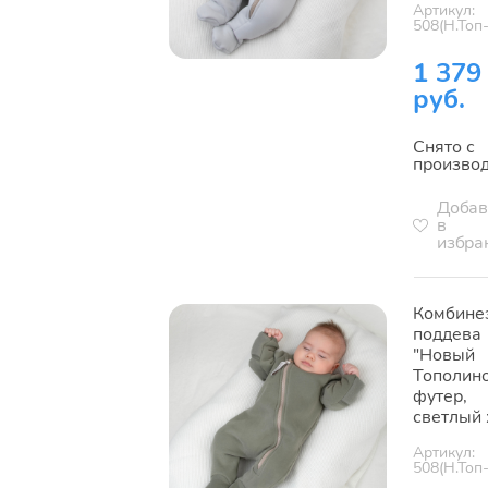
Артикул:
508(Н.Топ
1 379
руб.
Снято с
произво
Добав
в
избра
Комбине
поддева
"Новый
Тополино
футер,
светлый 
Артикул:
508(Н.Топ