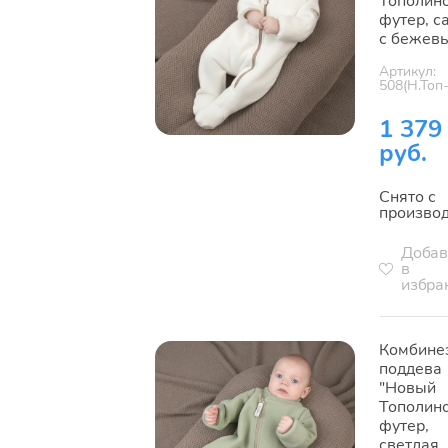
Тополино
футер, с
с бежев
Артикул:
508(Н.Топ
1 379
руб.
Снято с
произво
Добав
в
избра
Комбине
поддева
"Новый
Тополино
футер,
светлая