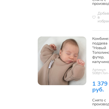
произво
Добав
в
избра
Комбине
поддева
"Новый
Тополино
футер,
капучин
Артикул:
508(Н.Топ-
1 379
руб.
Снято с
произво