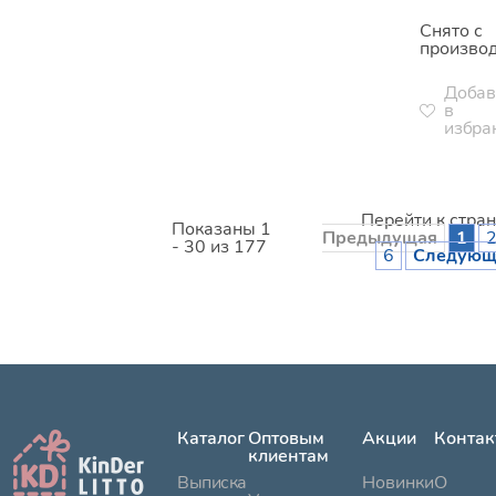
Снято с
произво
Добав
в
избра
Перейти к стра
Показаны 1
Предыдущая
1
- 30 из 177
6
Следующ
Каталог
Оптовым
Акции
Контак
клиентам
Выписка
Новинки
О