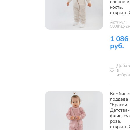
слонова
кость,
открыты
Артикул:
503(КД-2)
1 086
руб.
Добав
в
избра
Комбине
поддева
"Краски
Детства-
флис, су
роза,
открыты