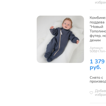
избра
Комбине
поддева
"Новый
Тополино
футер, н
деним
Артикул:
508(Н.Топ
1 379
руб.
Снято с
произво
Добав
избра