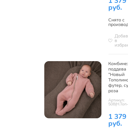
1 379
руб.
Снято с
произво
Добав
в
избра
Комбине
поддева
"Новый
Тополино
футер, с
роза
Артикул:
508(Н.Топ
1 379
руб.