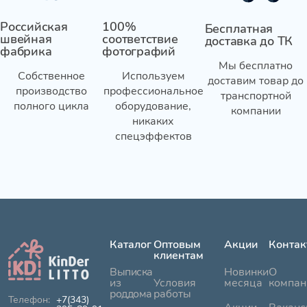
Российская
100%
Бесплатная
швейная
соответствие
доставка до ТК
фабрика
фотографий
Мы бесплатно
Собственное
Используем
доставим товар до
производство
профессиональное
транспортной
полного цикла
оборудование,
компании
никаких
спецэффектов
Каталог
Оптовым
Акции
Контак
клиентам
Выписка
Новинки
О
из
Условия
месяца
компан
роддома
работы
+7(343)