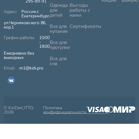
Акции
Ваканс
295-89-91
Одежда
Выгоды
для
работы с
Россия,г.
детей
нами
Екатеринбург,
ул.Черняховского 86,
Все для
Сертификаты
кор.1
купания
10:00
-
Все для
18:00
прогулки
Ежедневно без
выходных
Все для
сна
m1@kidi.pro
© KinDerLITTO,
Политика
2026
конфиденциальности