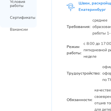
Условия
Швеи, раскройщи
работы
Екатеринбург
Сертификаты
среднее
Требования:
образован
Вакансии
работы 1-
с 8:00 до 17:00
Режим
пятидневной р
работы:
неделе
офи
Трудоустройство:
офо
по Т
качеств
своевре
Обязанности:
отшив т
для дете