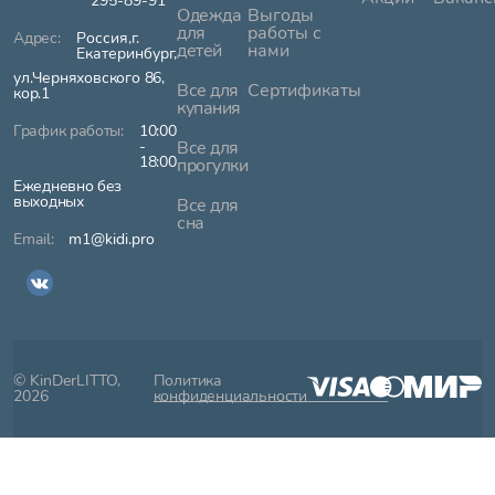
295-89-91
Одежда
Выгоды
для
работы с
Россия,г.
детей
нами
Екатеринбург,
ул.Черняховского 86,
Все для
Сертификаты
кор.1
купания
10:00
-
Все для
18:00
прогулки
Ежедневно без
выходных
Все для
сна
m1@kidi.pro
© KinDerLITTO,
Политика
2026
конфиденциальности