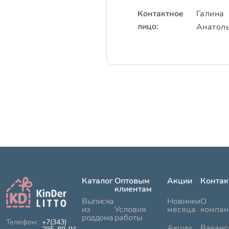
Контактное
Галина
лицо:
Анатол
Каталог
Оптовым
Акции
Контак
клиентам
Выписка
Новинки
О
из
Условия
месяца
компан
роддома
работы
+7(343)
Акции
Ваканс