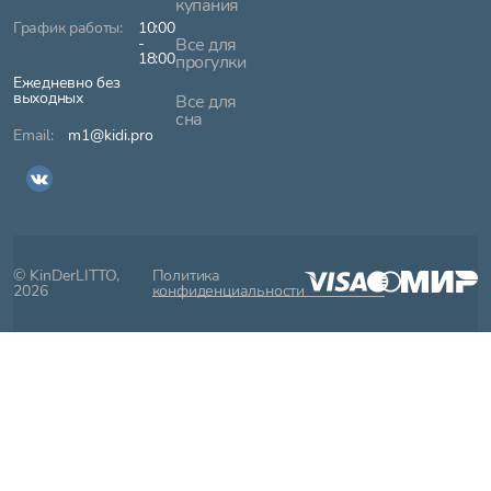
купания
10:00
-
Все для
18:00
прогулки
Ежедневно без
выходных
Все для
сна
m1@kidi.pro
© KinDerLITTO,
Политика
2026
конфиденциальности