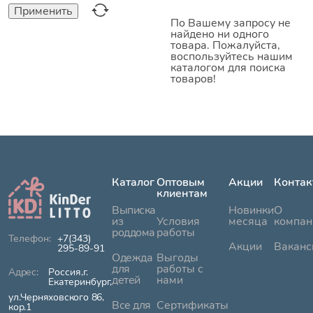
По Вашему запросу не
найдено ни одного
товара. Пожалуйста,
воспользуйтесь нашим
каталогом для поиска
товаров!
Каталог
Оптовым
Акции
Контак
клиентам
Выписка
Новинки
О
из
Условия
месяца
компан
роддома
работы
+7(343)
Акции
Ваканс
295-89-91
Одежда
Выгоды
для
работы с
Россия,г.
детей
нами
Екатеринбург,
ул.Черняховского 86,
Все для
Сертификаты
кор.1