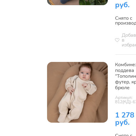
руб.
Снято с
произво
Добав
в
избра
Комбине
поддева
"Тополин
футер, к
брюле
Артикул:
812(КД)-6
1 278
руб.
Снято с