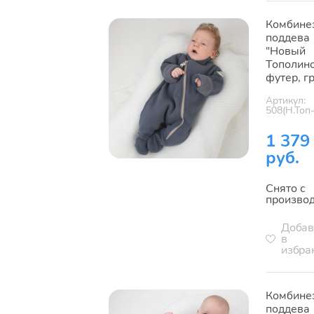
Комбине
поддева
"Новый
Тополино
футер, г
Артикул:
508(Н.Топ
1 379
руб.
Снято с
произво
Добав
в
избра
Комбине
поддева