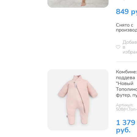
849 р
Снято с
произво
Добав
в
избра
Комбине
поддева
"Новый
Тополино
футер, п
Артикул:
508(Н.Топ
1 379
руб.