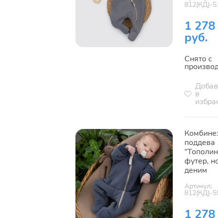
812(КД)-5
1 278
руб.
Снято с
произво
Добав
в
избра
Комбине
поддева
"Тополин
футер, н
деним
Артикул:
812(КД)-5
1 278