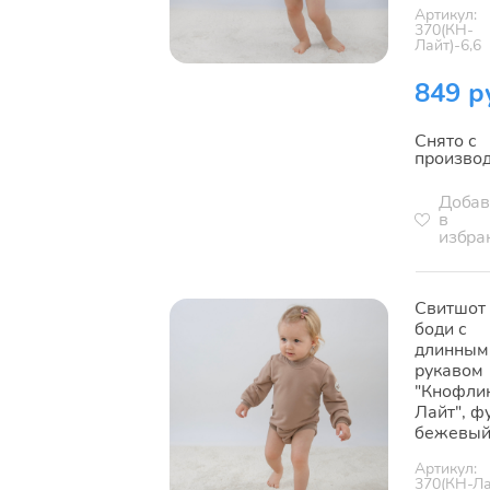
Артикул:
370(КН-
Лайт)-6,6
849 р
Снято с
произво
Добав
в
избра
Свитшот
боди с
длинным
рукавом
"Кнофли
Лайт", ф
бежевы
Артикул:
370(КН-Ла