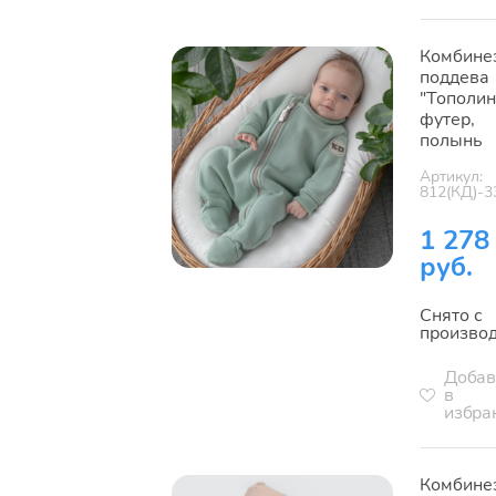
Комбине
поддева
"Тополин
футер,
полынь
Артикул:
812(КД)-3
1 278
руб.
Снято с
произво
Добав
в
избра
Комбине