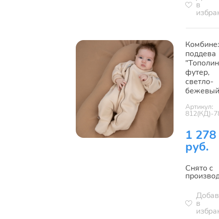
в
избра
Комбине
поддева
"Тополин
футер,
светло-
бежевы
Артикул:
812(КД)-7
1 278
руб.
Снято с
произво
Добав
в
избра