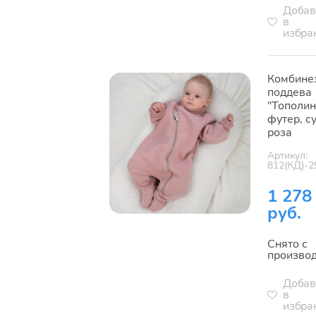
Добав
в
избра
Комбине
поддева
"Тополин
футер, с
роза
Артикул:
812(КД)-2
1 278
руб.
Снято с
произво
Добав
в
избра