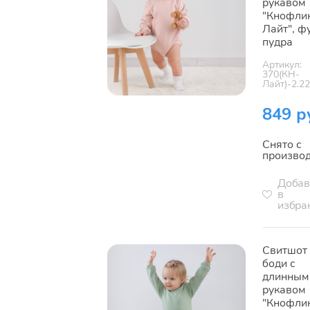
рукавом
"Кнофли
Лайт", ф
пудра
Артикул:
370(КН-
Лайт)-2.2
849 р
Снято с
произво
Добав
в
избра
Свитшот
боди с
длинным
рукавом
"Кнофли