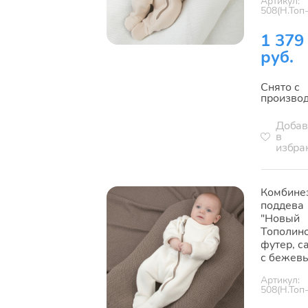
Артикул:
508(Н.Топ
1 379
руб.
Снято с
произво
Добав
в
избра
Комбине
поддева
"Новый
Тополино
футер, с
с бежев
Артикул:
508(Н.Топ