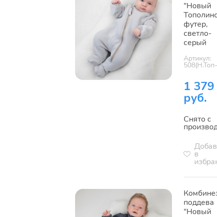
"Новый
Тополино
футер,
светло-
серый
Артикул:
508(Н.Топ
1 379
руб.
Снято с
произво
Добав
в
избра
Комбине
поддева
"Новый