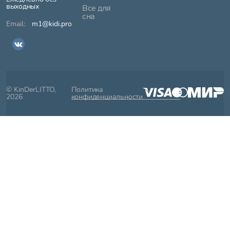
выходных
Все для
сна
m1@kidi.pro
© KinDerLITTO,
Политика
2026
конфиденциальности