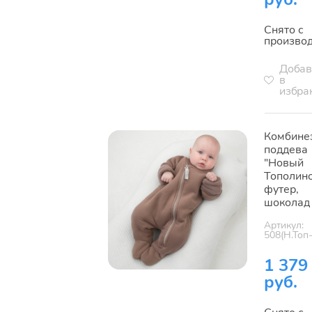
Снято с
произво
Добав
в
избра
Комбине
поддева
"Новый
Тополино
футер,
шоколад
Артикул:
508(Н.Топ-
1 379
руб.