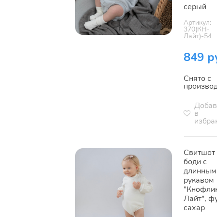
серый
Артикул:
370(КН-
Лайт)-54
849 р
Снято с
произво
Добав
в
избра
Свитшот
боди с
длинным
рукавом
"Кнофли
Лайт", ф
сахар