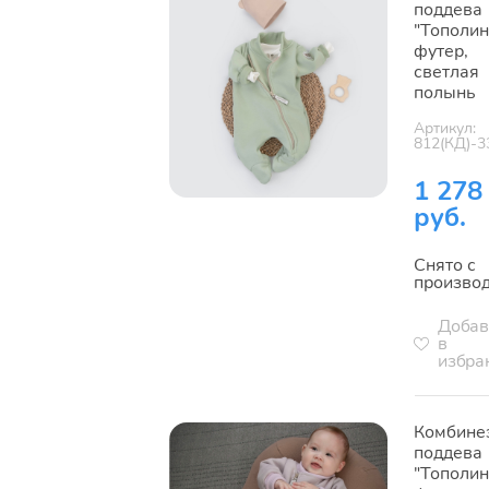
поддева
"Тополин
футер,
светлая
полынь
Артикул:
812(КД)-3
1 278
руб.
Снято с
произво
Добав
в
избра
Комбине
поддева
"Тополин