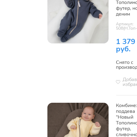
Тополино
футер, н
деним
Артикул:
508(Н.Топ
1 379
руб.
Снято с
произво
Добав
избра
Комбине
поддева
"Новый
Тополино
футер,
сливочн