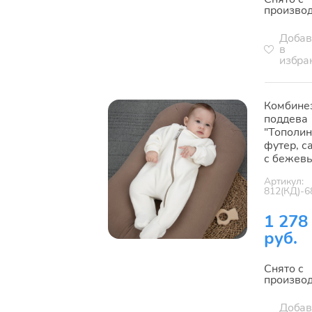
произво
Добав
в
избра
Комбине
поддева
"Тополин
футер, с
с бежев
Артикул:
812(КД)-6
1 278
руб.
Снято с
произво
Добав