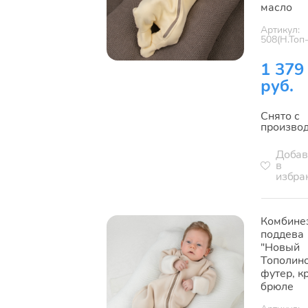
масло
Артикул:
508(Н.Топ
1 379
руб.
Снято с
произво
Добав
в
избра
Комбине
поддева
"Новый
Тополино
футер, к
брюле