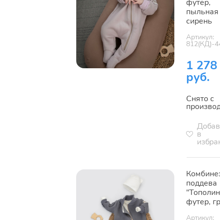
футер,
пыльная
сирень
Артикул:
812(КД)-4
1 278
руб.
Снято с
произво
Добав
в
избра
Комбине
поддева
"Тополин
футер, г
Артикул: