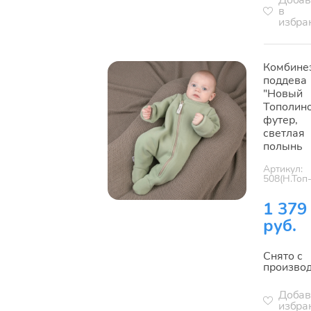
Добав
в
избра
Комбине
поддева
"Новый
Тополино
футер,
светлая
полынь
Артикул:
508(Н.Топ
1 379
руб.
Снято с
произво
Добав
избра