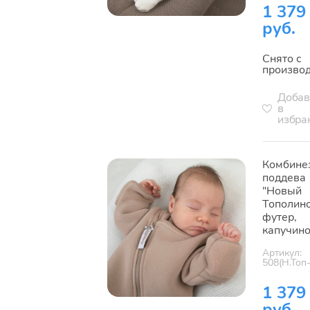
1 379
руб.
Снято с
произво
Добав
в
избра
Комбине
поддева
"Новый
Тополино
футер,
капучин
Артикул:
508(Н.Топ-
1 379
руб.