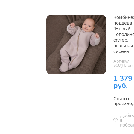
Комбине
поддева
"Новый
Тополино
футер,
пыльная
сирень
Артикул:
508(Н.Топ
1 379
руб.
Снято с
произво
Добав
в
избра