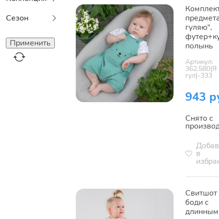
Комплект
Сезон
предмета
гуляю",
футер+ку
полынь
Артикул:
362.580(Я
гул)-333
943 р
Снято с
произво
Добав
в
избра
Свитшот
боди с
длинным