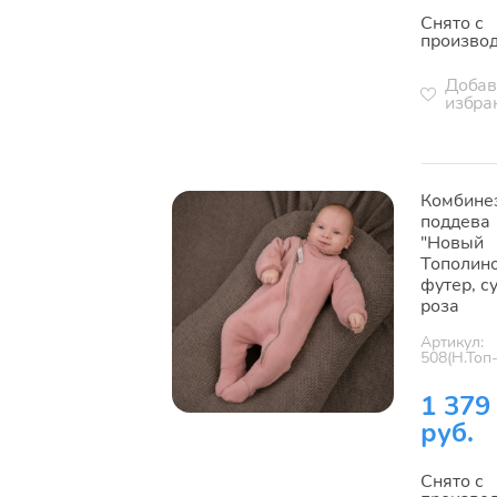
Снято с
произво
Добав
избра
Комбине
поддева
"Новый
Тополино
футер, с
роза
Артикул:
508(Н.Топ
1 379
руб.
Снято с