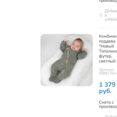
произво
Добав
в
избра
Комбине
поддева
"Новый
Тополино
футер,
светлый 
Артикул:
508(Н.Топ
1 379
руб.
Снято с
произво