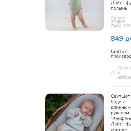
Лайт", ф
полынь
Артикул:
370(КН-
Лайт)-333
849 р
Снято с
произво
Добав
в
избра
Свитшот
боди с
длинным
рукавом
"Кнофли
Лайт", ф
светло-