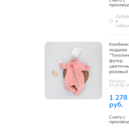
Снято с
произво
Добав
в
избра
Комбине
поддева
"Тополин
футер,
цветочн
розовый
Артикул:
812(КД)-2
1 278
руб.
Снято с
произво