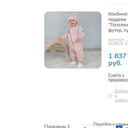
Комбине
поддева
"Тополин
футер, п
Артикул:
813(КД)-2
1 837
руб.
Снято с
произво
Добав
в
избра
Перейти к стра
Показаны 1