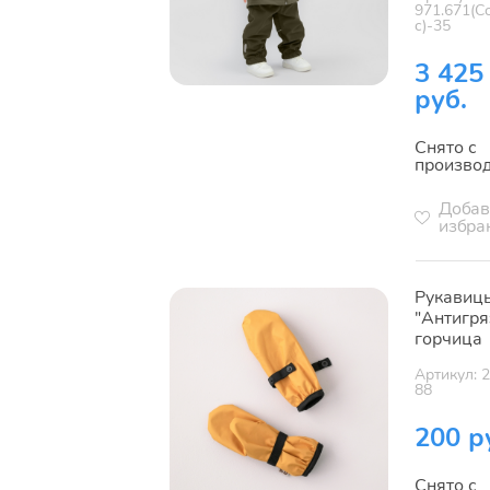
971.671(С
с)-35
3 425
руб.
Снято с
произво
Добав
избра
Рукавиц
"Антигря
горчица
Артикул: 
88
200 р
Снято с