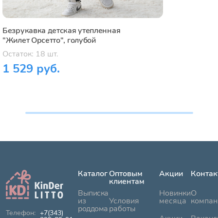
Безрукавка детская утепленная
"Жилет Орсетто", голубой
Остаток: 18 шт.
1 529 руб.
Каталог
Оптовым
Акции
Контак
клиентам
Выписка
Новинки
О
из
Условия
месяца
компан
роддома
работы
+7(343)