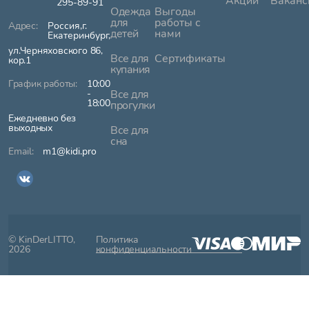
Акции
Ваканс
295-89-91
Одежда
Выгоды
для
работы с
Россия,г.
детей
нами
Екатеринбург,
ул.Черняховского 86,
Все для
Сертификаты
кор.1
купания
10:00
-
Все для
18:00
прогулки
Ежедневно без
выходных
Все для
сна
m1@kidi.pro
© KinDerLITTO,
Политика
2026
конфиденциальности