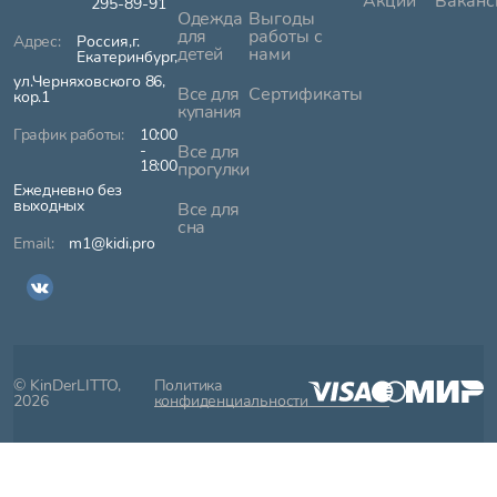
Акции
Ваканс
295-89-91
Одежда
Выгоды
для
работы с
Россия,г.
детей
нами
Екатеринбург,
ул.Черняховского 86,
Все для
Сертификаты
кор.1
купания
10:00
-
Все для
18:00
прогулки
Ежедневно без
выходных
Все для
сна
m1@kidi.pro
© KinDerLITTO,
Политика
2026
конфиденциальности