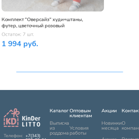
Комплект "Оверсайз" худи+штаны,
футер, цветочный розовый
Остаток: 7 шт.
1 994 руб.
Каталог
Оптовым
Акции
Контак
клиентам
Выписка
Новинки
О
из
Условия
месяца
компан
роддома
работы
+7(343)