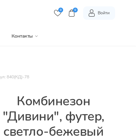
0
0
Войти
Контакты
ул: 840(КД)-78
Комбинезон
"Дивини", футер,
светло-бежевый