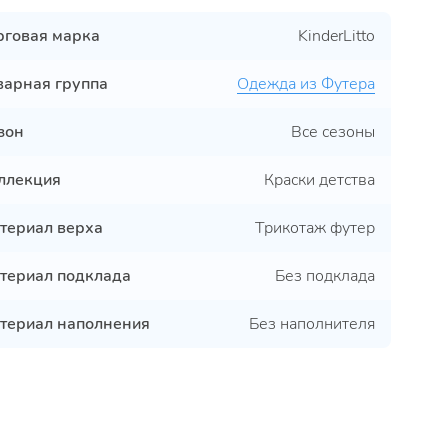
рговая марка
KinderLitto
варная группа
Одежда из Футера
зон
Все сезоны
ллекция
Краски детства
териал верха
Трикотаж футер
териал подклада
Без подклада
териал наполнения
Без наполнителя