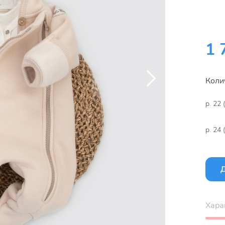
1 
Коли
р. 22 
р. 24 
Д
Хара