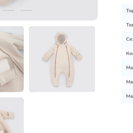
То
То
Се
Ко
Ма
Ма
Ма