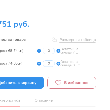
751 руб.
чество товара
Размерная таблица
Остаток на
(рост 68-74 см)
складе 7 шт.
Остаток на
(рост 74-80см)
складе 8 шт.
обавить в корзину
В избранное
ктеристики
Описание