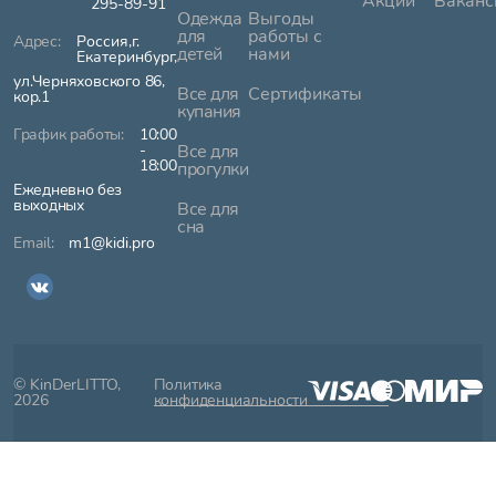
Акции
Ваканс
295-89-91
Одежда
Выгоды
для
работы с
Россия,г.
детей
нами
Екатеринбург,
ул.Черняховского 86,
Все для
Сертификаты
кор.1
купания
10:00
-
Все для
18:00
прогулки
Ежедневно без
выходных
Все для
сна
m1@kidi.pro
© KinDerLITTO,
Политика
2026
конфиденциальности