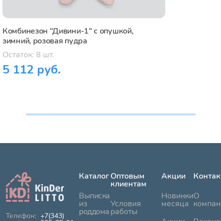
Комбинезон "Дивини-1" с опушкой,
зимний, розовая пудра
Остаток: 8 шт.
5 112 руб.
Каталог
Оптовым
Акции
Контак
клиентам
Выписка
Новинки
О
из
Условия
месяца
компан
роддома
работы
+7(343)