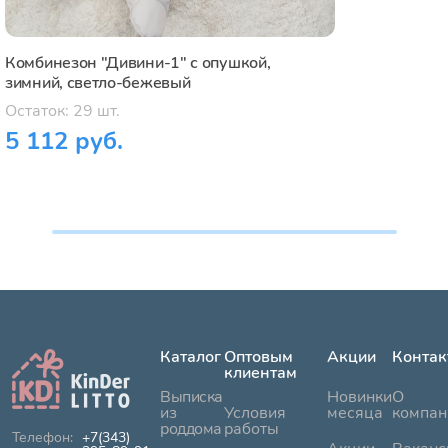
Комбинезон "Дивини-1" с опушкой,
зимний, светло-бежевый
Остаток: 29 шт.
5 112 руб.
Каталог
Оптовым
Акции
Контак
клиентам
Выписка
Новинки
О
из
Условия
месяца
компан
роддома
работы
+7(343)