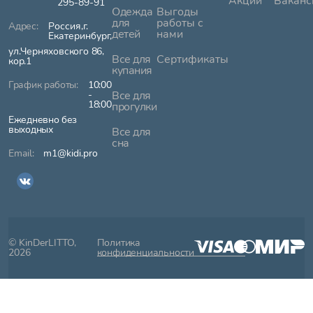
Акции
Ваканс
295-89-91
Одежда
Выгоды
для
работы с
Россия,г.
детей
нами
Екатеринбург,
ул.Черняховского 86,
Все для
Сертификаты
кор.1
купания
10:00
-
Все для
18:00
прогулки
Ежедневно без
выходных
Все для
сна
m1@kidi.pro
© KinDerLITTO,
Политика
2026
конфиденциальности