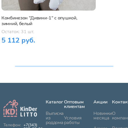
Комбинезон "Дивини-1" с опушкой,
зимний, белый
Остаток: 31 шт.
5 112 руб.
Каталог
Оптовым
Акции
Контак
клиентам
Выписка
Новинки
О
из
Условия
месяца
компан
роддома
работы
+7(343)