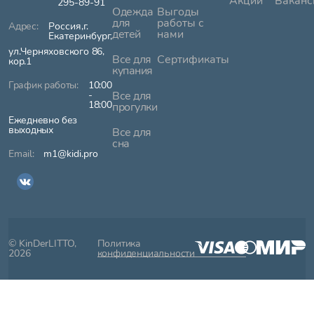
Акции
Ваканс
295-89-91
Одежда
Выгоды
для
работы с
Россия,г.
детей
нами
Екатеринбург,
ул.Черняховского 86,
Все для
Сертификаты
кор.1
купания
10:00
-
Все для
18:00
прогулки
Ежедневно без
выходных
Все для
сна
m1@kidi.pro
© KinDerLITTO,
Политика
2026
конфиденциальности