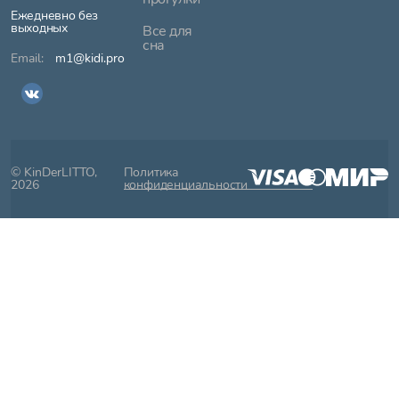
Ежедневно без
выходных
Все для
сна
m1@kidi.pro
© KinDerLITTO,
Политика
2026
конфиденциальности