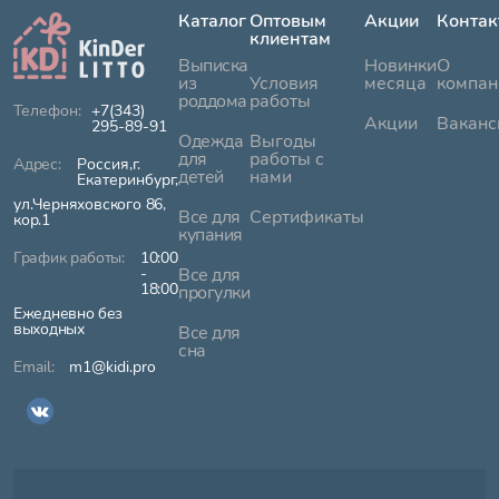
Каталог
Оптовым
Акции
Контак
клиентам
Выписка
Новинки
О
из
Условия
месяца
компан
роддома
работы
+7(343)
Акции
Ваканс
295-89-91
Одежда
Выгоды
для
работы с
Россия,г.
детей
нами
Екатеринбург,
ул.Черняховского 86,
Все для
Сертификаты
кор.1
купания
10:00
-
Все для
18:00
прогулки
Ежедневно без
выходных
Все для
сна
m1@kidi.pro