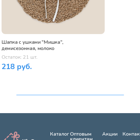
Шапка с ушками "Мишка",
демисезонная, молоко
Остаток: 21 шт.
218 руб.
Каталог
Оптовым
Акции
Контак
клиентам