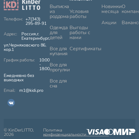
Выписка
Новинки
О
из
Условия
месяца
компан
роддома
работы
+7(343)
Акции
Ваканс
295-89-91
Одежда
Выгоды
для
работы с
Россия,г.
детей
нами
Екатеринбург,
ул.Черняховского 86,
Все для
Сертификаты
кор.1
купания
10:00
-
Все для
18:00
прогулки
Ежедневно без
выходных
Все для
сна
m1@kidi.pro
© KinDerLITTO,
Политика
2026
конфиденциальности