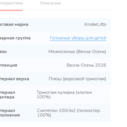
ктеристики
Описание
рговая марка
KinderLitto
варная группа
Головные уборы для детей
зон
Межсезонье (Весна-Осень)
ллекция
Весна-Осень 2026
териал верха
Плюш (ворсовой трикотаж)
териал
Трикотаж кулирка (хлопок
дклада
100%)
териал
Синтепон 100г/м2 (полиэстер
полнения
100%)