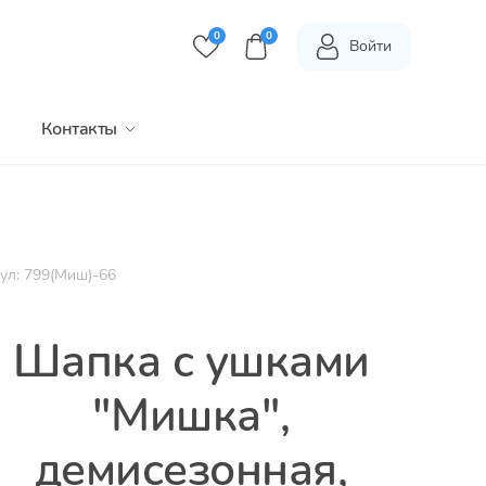
0
0
Войти
Контакты
ул: 799(Миш)-66
Шапка с ушками
"Мишка",
демисезонная,