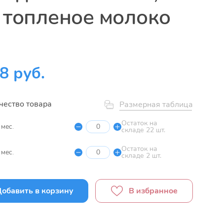
топленое молоко
8 руб.
чество товара
Размерная таблица
Остаток на
 мес.
складе 22 шт.
Остаток на
 мес.
складе 2 шт.
обавить в корзину
В избранное