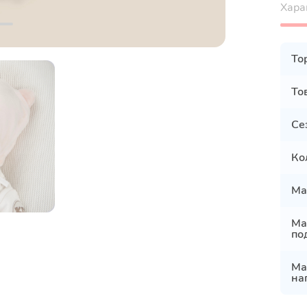
Хара
То
То
Се
Ко
Ма
Ма
по
Ма
на