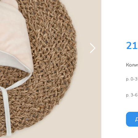
21
Коли
р. 0-3
р. 3-6
Д