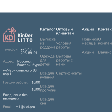
Каталог
Оптовым
Акции
Контак
клиентам
Выписка
Новинки
О
из
Условия
месяца
компан
роддома
работы
+7(343)
Акции
Ваканс
295-89-91
Одежда
Выгоды
для
работы с
Россия,г.
детей
нами
Екатеринбург,
ул.Черняховского 86,
Все для
Сертификаты
кор.1
купания
10:00
-
Все для
18:00
прогулки
Ежедневно без
выходных
Все для
сна
m1@kidi.pro