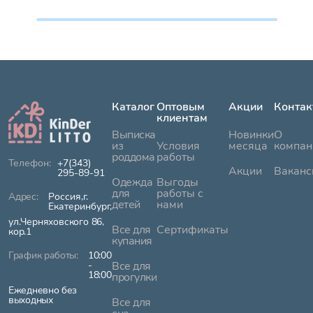
Каталог
Оптовым
Акции
Контак
клиентам
Выписка
Новинки
О
из
Условия
месяца
компан
роддома
работы
+7(343)
Акции
Ваканс
295-89-91
Одежда
Выгоды
для
работы с
Россия,г.
детей
нами
Екатеринбург,
ул.Черняховского 86,
Все для
Сертификаты
кор.1
купания
10:00
-
Все для
18:00
прогулки
Ежедневно без
выходных
Все для