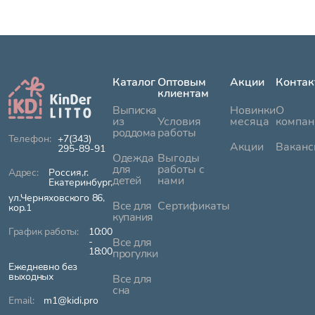
Каталог
Оптовым
Акции
Контак
клиентам
Выписка
Новинки
О
из
Условия
месяца
компан
роддома
работы
+7(343)
Акции
Ваканс
295-89-91
Одежда
Выгоды
для
работы с
Россия,г.
детей
нами
Екатеринбург,
ул.Черняховского 86,
Все для
Сертификаты
кор.1
купания
10:00
-
Все для
18:00
прогулки
Ежедневно без
выходных
Все для
сна
m1@kidi.pro