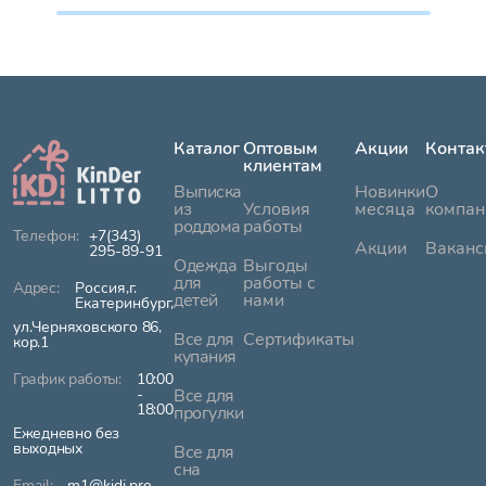
Каталог
Оптовым
Акции
Контак
клиентам
Выписка
Новинки
О
из
Условия
месяца
компан
роддома
работы
+7(343)
Акции
Ваканс
295-89-91
Одежда
Выгоды
для
работы с
Россия,г.
детей
нами
Екатеринбург,
ул.Черняховского 86,
Все для
Сертификаты
кор.1
купания
10:00
-
Все для
18:00
прогулки
Ежедневно без
выходных
Все для
сна
m1@kidi.pro